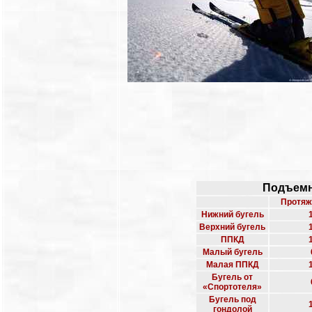
Подъемни
Протяж
Нижний бугель
Верхний бугель
ППКД
Малый бугель
Малая ППКД
Бугель от
«Спортотеля»
Бугель под
гондолой