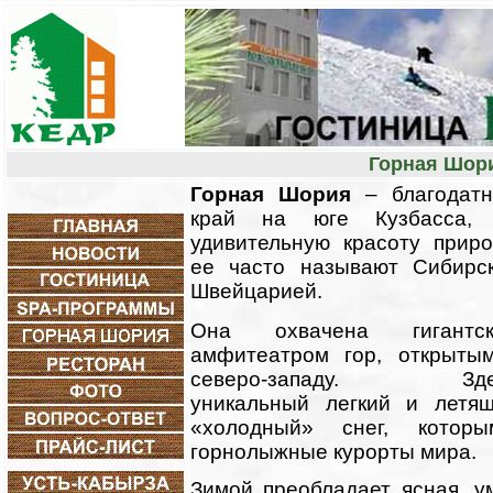
Горная Шор
Г
орная Шория
– благодат
край на юге Кузбасса, 
удивительную красоту прир
ее часто называют Сибирс
Швейцарией.
Она охвачена гигантск
амфитеатром гор, открыты
северо-западу. Зде
уникальный легкий и летя
«холодный» снег, которы
горнолыжные курорты мира.
Зимой преобладает ясная, у