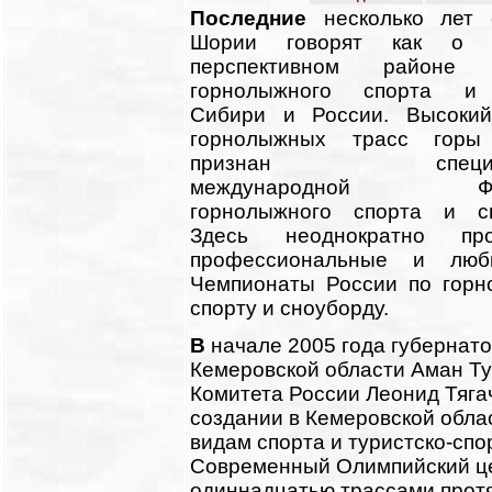
П
оследние
несколько лет 
Шории говорят как о н
перспективном районе 
горнолыжного спорта и
Сибири и России. Высокий
горнолыжных трасс горы
признан специал
международной Фед
горнолыжного спорта и сн
Здесь неоднократно про
профессиональные и люби
Чемпионаты России по гор
спорту и сноуборду.
В
начале 2005 года губернат
Кемеровской области Аман Т
Комитета России Леонид Тяга
создании в Кемеровской обла
видам спорта и туристско-сп
Современный Олимпийский це
одиннадцатью трассами прот