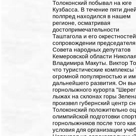
Толоконский побывал на юге
Кузбасса. В течение пяти дне
полпред находился в нашем
регионе, осматривая
достопримечательности
Таштагола и его окрестностей
сопровождении председателя
Совета народных депутатов
Кемеровской области Николая
Владимира Макуты. Виктор То
что туристические комплексы
огромной популярностью и им
дальнейшего развития. Он вы
горнолыжного курорта "Шерег
лыжах на склонах горы Зелена
произвел губернский центр сн
Толоконский положительно о
олимпийской подготовки спор
горнолыжников после того как
условия для организации уче