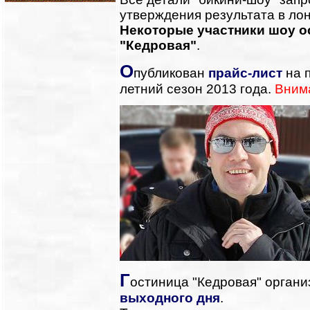
утверждения результата в ло
Некоторые участники шоу о
"Кедровая"
.
О
публикован
прайс-лист
на п
летний сезон 2013 года.
Внима
Г
остиница "Кедровая" органи
выходного дня
.