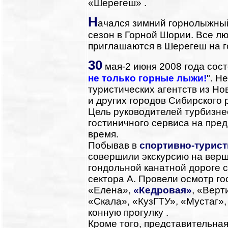
«Шерегеш» .
Н
ачался зимний горнолыжны
сезон в Горной Шории. Все л
приглашаются в Шерегеш на г
30
мая-2 июня 2008 года сос
не только горные лыжи!
". Н
туристических агентств из Но
и других городов Сибирского 
Цель руководителей турбизне
гостиничного сервиса на пред
время.
Побывав в
спортивно-турис
совершили экскурсию на верши
гондольной канатной дороге с
сектора А. Провели осмотр го
«Елена»,
«Кедровая»
, «Верт
«Скала», «КузГТУ», «Мустаг»
конную прогулку .
Кроме того, представительна