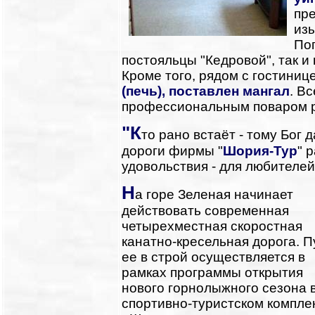
пр
из
Поп
постояльцы "Кедровой", так и
Кроме того, рядом с гостиниц
(печь), поставлен мангал
. В
профессиональным поваром р
"К
то рано встаёт - тому Бог да
дороги фирмы "
Шория-Тур
" 
удовольствия - для любителе
Н
а горе Зеленая начинает
действовать современная
четырехместная скоростная
канатно-кресельная дорога. П
ее в строй осуществляется в
рамках программы открытия
нового горнолыжного сезона 
спортивно-туристском компле