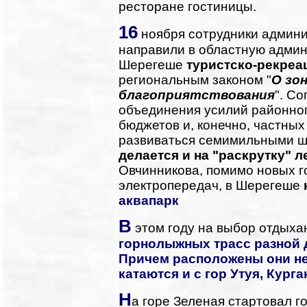
ресторане гостиницы.
16
ноября сотрудники админи
направили в областную админ
Шерегеше
туристско-рекреа
региональным законом "
О зо
благоприятствования
". Со
объединения усилий районног
бюджетов и, конечно, частных
развиваться семимильными ш
делается и на "раскрутку" л
Овчинникова, помимо новых г
электропередач, в Шерегеше
аквапарк
В
этом году на выбор отдых
горнолыжных трасс разной 
Причем расположены они не
катаются и с гор Утуя, Курга
Н
а горе Зеленая стартовал 