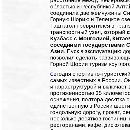
расстояние между Кемеровск
областью и Республикой Алта
соединила две жемчужины Си
Горную Шорию и Телецкое озе
Таштагол превратился в тран
транспортный узел, который
Кузбасс с Монголией, Китае
соседними государствами 
Азии
. Пуск в эксплуатацию до
позволил сделать развивающ
Горной Шории туризм круглог
егодня спортивно-туристски
С
самых известных в России. О
инфраструктурой и включает
протяженностью 35 километро
оснежения, полтора десятка 
единственную в России шести
гондольную дорогу, прокат, р
несколько десятков гостиниц, 
ресторанами, кафе, дискотека