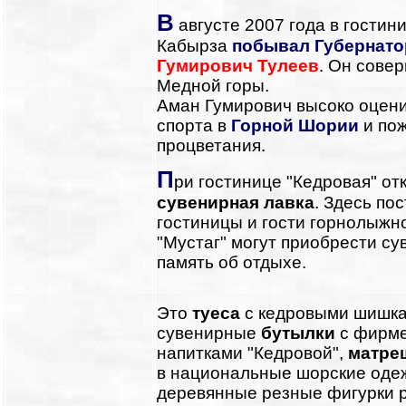
В
августе 2007 года в гостин
Кабырза
побывал Губернато
Гумирович Тулеев
. Он сове
Медной горы.
Аман Гумирович высоко оцени
спорта в
Горной Шории
и пож
процветания.
П
ри гостинице "Кедровая" от
сувенирная лавка
. Здесь по
гостиницы и гости горнолыжн
"Мустаг" могут приобрести су
память об отдыхе.
Это
туеса
с кедровыми шишка
сувенирные
бутылки
с фирм
напитками "Кедровой",
матре
в национальные шорские оде
деревянные резные фигурки 