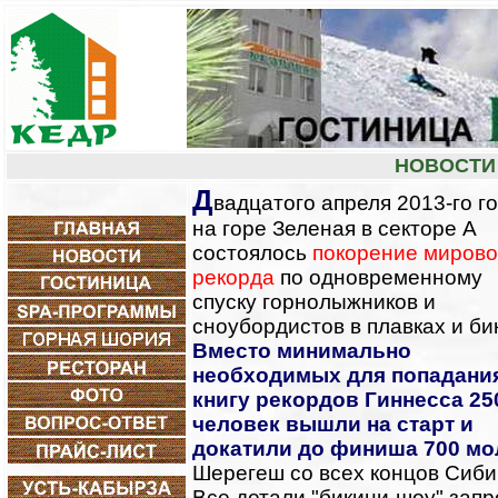
НОВОСТИ
Д
вадцатого апреля 2013-го г
на горе Зеленая в секторе А
состоялось
покорение мирово
рекорда
по одновременному
спуску горнолыжников и
сноубордистов в плавках и би
Вместо минимально
необходимых для попадани
книгу рекордов Гиннесса 25
человек вышли на старт и
докатили до финиша 700 м
Шерегеш со всех концов Сиби
Все детали "бикини-шоу" зап