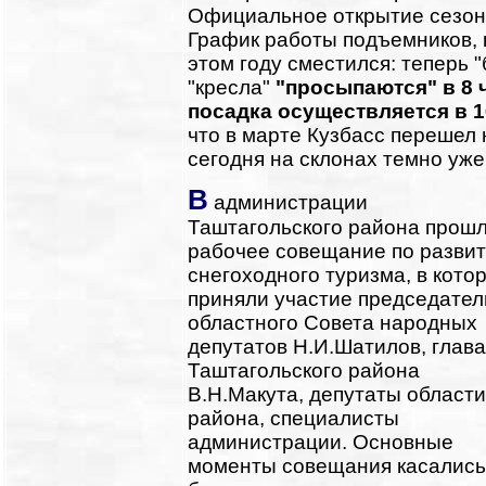
Официальное открытие сезона
График работы подъемников, 
этом году сместился: теперь "
"кресла"
"просыпаются" в 8 ч
посадка осуществляется в 1
что в марте Кузбасс перешел 
сегодня на склонах темно уже 
В
администрации
Таштагольского района прош
рабочее совещание по разви
снегоходного туризма, в кото
приняли участие председател
областного Совета народных
депутатов Н.И.Шатилов, глава
Таштагольского района
В.Н.Макута, депутаты области
района, специалисты
администрации. Основные
моменты совещания касались