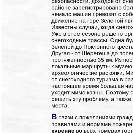
безопасности, доходов от сне
районе зарегистрировано боле
немало машин привозят с со
движение на горе Зеленой явл
Известны случаи, когда снег
Уже в этом сезоне решено о
снегоходные трассы. Одна бу
Зеленой до Поклонного креста
Другая - от Шерегеша до пос
протяженностью 35 км. Из по
локальные маршруты к музею 
археологические раскопки. Ми
от снегоходного туризма в ра
настоящее время большая час
уходит мимо казны. Поэтому
решить эту проблему, а такж
места.
В
связи с пожеланиями гражд
правилами и нормами пожарн
курение
во всех номерах гост