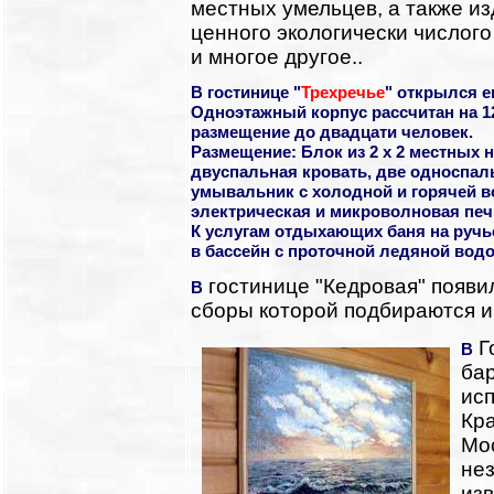
местных умельцев, а также из
ценного экологически числог
и многое другое..
В гостинице
"
Трехречье
"
открылся
е
Одноэтажный корпус рассчитан на 1
размещение до двадцати человек.
Размещение
: Блок из 2 х 2 местных 
двуспальная кровать, две односпаль
умывальник с холодной и горячей в
электрическая и микроволновая печ
К услугам отдыхающих
баня на ручь
в бассейн с проточной ледяной водо
гостинице "Кедровая" появ
В
сборы которой подбираются и
Г
В
бар
исп
Кра
Мо
не
из