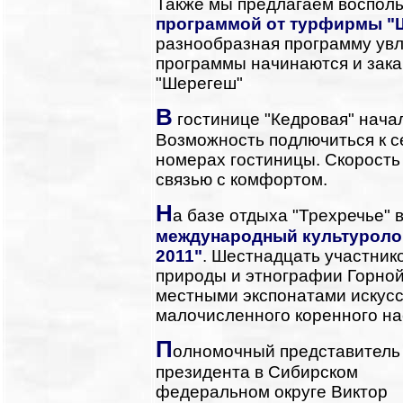
Также мы предлагаем восполь
программой от турфирмы "
разнообразная программу увл
программы начинаются и зака
"Шерегеш"
В
гостинице "Кедровая" нача
Возможность подлючиться к се
номерах гостиницы. Скорость
связью с комфортом.
Н
а базе отдыха "Трехречье" 
международный культуроло
2011"
. Шестнадцать участник
природы и этнографии Горной
местными экспонатами искусс
малочисленного коренного на
П
олномочный представитель
президента в Сибирском
федеральном округе Виктор