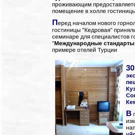
проживающим предоставляетс
помещение в холле гостиницы
П
еред началом нового горно
гостиницы "Кедровая" принял
семинаре для специалистов г
"
Международные стандарты 
примере отелей Турции
30
эк
пе
Ку
Со
Ке
В
г
из
нап
уй