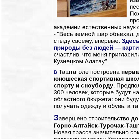
пе
Пох
пр
академии естественных наук 
- "Весь земной шар объехал, д
стыду своему, впервые.
Здесь
природы без людей — карти
счастлив, что меня пригласил
Кузнецком Алатау".
Таштаголе построена
перва
В
юношеская спортивная школ
спорту и сноуборду
. Предпо
300 человек, которые будут н
областного бюджета: они буду
получать одежду и обувь, а т
З
авершено строительство
до
Горно-Алтайск-Турочак-Таш
Новая трасса значительно со